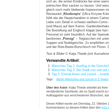
sich an, die ersten Eindrücke bei einer war
polnischen Bier sacken zu lassen. Und waru
gleich noch mehr bleibende Impressionen m
Restaurant „
Kluskospis
“ (Ulica Krzywe Kol
fühlt wie der Hauptcharakter in einem Cartoon
Liebe zum Detail in schwarz-weißem-Comic-St
(und Maus) auf dem Kamin, Garderobenhake
Die Bestellung auf Englisch klappt (wie fast
Personal ist sehr freundlich. Auf der Speise
berühmten „
Pierogi
“ –
Teigtaschen mit unte
Suppen und Nudelgerichte. Zu empfehlen sin
und der Rote-Beete-Borschtsch mit Pilzen. D
Text & Bilder © Katja Thiede (mit Ausnahme 
Verwandte Artikel:
Warschau Tag 2: Ausflug in die Geschich
Warschau Tag 3: Die Stadt von und auf i
Tag 3: Einmal Asien und zurück – Istanbu
Tags:
Berlin-Warschau und zurück in 3 Tagen
Über den Autor:
Katja Thiede arbeitet als freie
verständliche Sachtexte, die es Spaß macht zu le
Auftraggeber aus verschiedenen Branchen, daru
Dieser Artikel wurde am Dienstag, 22. Oktober
Kommentaren zu diesem Artikel über den
RSS 2