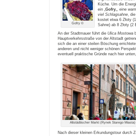
Küche. Um die Energi
ein „
Gofry
„, eine
warm
viel Schlagsahne
, di
kostet etwa 6 Złoty (
Gofry ©
Sahne) ab 8 Złoty (2 
An der Stadtmauer führt die
Ulica Mostowa
b
Hauptverkehrsstraße von der Altstadt getrenn
sich die an einer steilen Böschung errichtet
anderen und nicht weniger schönen Perspekt
eventuell praktische Gründe nach hier unten
Altstädtischer Markt (Rynek Starego Miasta)
Nach dieser kleinen Erkundungstour durch Ze