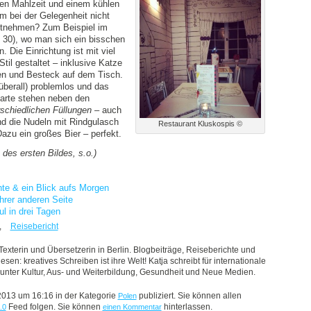
men Mahlzeit und einem kühlen
m bei der Gelegenheit nicht
itnehmen? Zum Beispiel im
o 30), wo man sich ein bisschen
. Die Einrichtung ist mit viel
il gestaltet – inklusive Katze
n und Besteck auf dem Tisch.
 überall) problemlos und das
karte stehen neben den
rschiedlichen Füllungen
– auch
d die Nudeln mit Rindgulasch
Restaurant Kluskospis ©
azu ein großes Bier – perfekt.
des ersten Bildes, s.o.)
te & ein Blick aufs Morgen
hrer anderen Seite
l in drei Tagen
,
Reisebericht
 Texterin und Übersetzerin in Berlin. Blogbeiträge, Reiseberichte und
sen: kreatives Schreiben ist ihre Welt! Katja schreibt für internationale
nter Kultur, Aus- und Weiterbildung, Gesundheit und Neue Medien.
 2013 um 16:16 in der Kategorie
publiziert. Sie können allen
Polen
Feed folgen. Sie können
hinterlassen.
.0
einen Kommentar