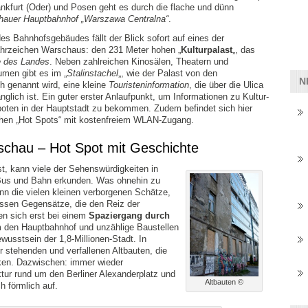
ankfurt (Oder) und Posen geht es durch die flache und dünn
auer Hauptbahnhof „Warszawa Centralna“
.
s Bahnhofsgebäudes fällt der Blick sofort auf eines der
hrzeichen Warschaus: den 231 Meter hohen „
Kulturpalast
„, das
 des Landes
. Neben zahlreichen Kinosälen, Theatern und
umen gibt es im „
Stalinstachel
„, wie der Palast von den
N
 genannt wird, eine kleine
Touristeninformation
, die über die Ulica
änglich ist. Ein guter erster Anlaufpunkt, um Informationen zu Kultur-
boten in der Hauptstadt zu bekommen. Zudem befindet sich hier
ichen „Hot Spots“ mit kostenfreiem WLAN-Zugang.
schau – Hot Spot mit Geschichte
t, kann viele der Sehenswürdigkeiten in
us und Bahn erkunden. Was ohnehin zu
nn die vielen kleinen verborgenen Schätze,
assen Gegensätze, die den Reiz der
n sich erst bei einem
Spaziergang durch
m den Hauptbahnhof und unzählige Baustellen
usstsein der 1,8-Millionen-Stadt. In
r stehenden und verfallenen Altbauten, die
cken. Dazwischen: immer wieder
ktur rund um den Berliner Alexanderplatz und
Altbauten ©
h förmlich auf.