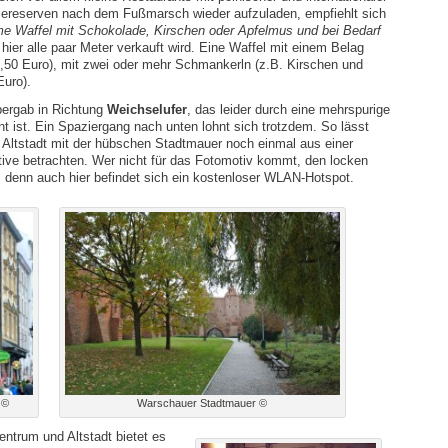
ereserven nach dem Fußmarsch wieder aufzuladen, empfiehlt sich
e Waffel mit Schokolade, Kirschen oder Apfelmus und bei Bedarf
e hier alle paar Meter verkauft wird. Eine Waffel mit einem Belag
1,50 Euro), mit zwei oder mehr Schmankerln (z.B. Kirschen und
Euro).
ergab in Richtung
Weichselufer
, das leider durch eine mehrspurige
t ist. Ein Spaziergang nach unten lohnt sich trotzdem. So lässt
e Altstadt mit der hübschen Stadtmauer noch einmal aus einer
ive betrachten. Wer nicht für das Fotomotiv kommt, den locken
, denn auch hier befindet sich ein kostenloser WLAN-Hotspot.
 ©
Warschauer Stadtmauer ©
ntrum und Altstadt bietet es