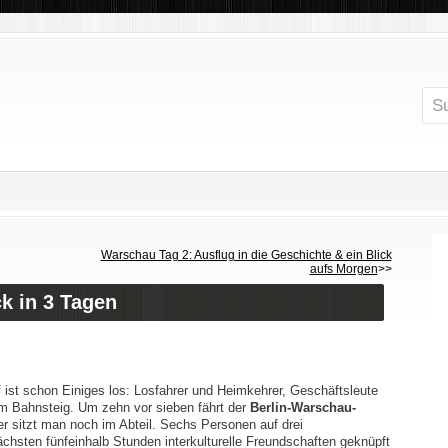
Warschau Tag 2: Ausflug in die Geschichte & ein Blick
aufs Morgen
>>
k in 3 Tagen
st schon Einiges los: Losfahrer und Heimkehrer, Geschäftsleute
m Bahnsteig. Um zehn vor sieben fährt der
Berlin-Warschau-
r sitzt man noch im Abteil. Sechs Personen auf drei
hsten fünfeinhalb Stunden interkulturelle Freundschaften geknüpft