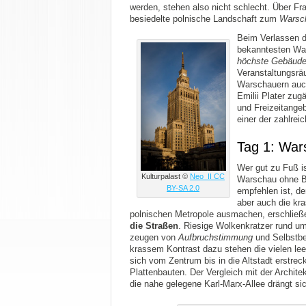
werden, stehen also nicht schlecht. Über Fr
besiedelte polnische Landschaft zum
Warsch
Beim Verlassen de
bekanntesten Wa
höchste Gebäude
Veranstaltungsrä
Warschauern auch
Emilii Plater zug
und Freizeitange
einer der zahlre
Tag 1: War
Wer gut zu Fuß is
Kulturpalast ©
Neo_II CC
Warschau ohne B
BY-SA 2.0
empfehlen ist, de
aber auch die kr
polnischen Metropole ausmachen, erschließe
die Straßen
. Riesige Wolkenkratzer rund u
zeugen von
Aufbruchstimmung
und Selbstbew
krassem Kontrast dazu stehen die vielen lee
sich vom Zentrum bis in die Altstadt erstre
Plattenbauten. Der Vergleich mit der Archite
die nahe gelegene Karl-Marx-Allee drängt sic