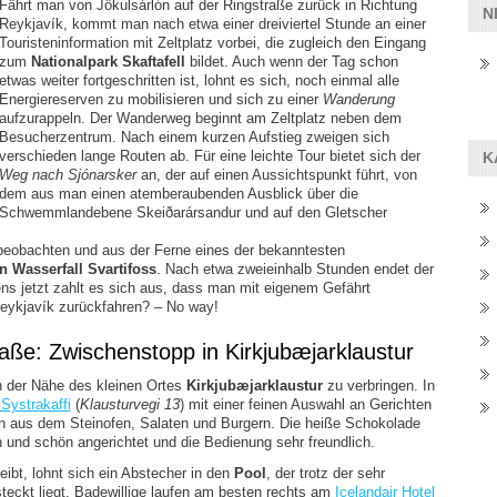
Fährt man von Jökulsárlón auf der Ringstraße zurück in Richtung
N
Reykjavík, kommt man nach etwa einer dreiviertel Stunde an einer
Touristeninformation mit Zeltplatz vorbei, die zugleich den Eingang
zum
Nationalpark Skaftafell
bildet. Auch wenn der Tag schon
etwas weiter fortgeschritten ist, lohnt es sich, noch einmal alle
Energiereserven zu mobilisieren und sich zu einer
Wanderung
aufzurappeln. Der Wanderweg beginnt am Zeltplatz neben dem
Besucherzentrum. Nach einem kurzen Aufstieg zweigen sich
verschieden lange Routen ab. Für eine leichte Tour bietet sich der
K
Weg nach Sjónarsker
an, der auf einen Aussichtspunkt führt, von
dem aus man einen atemberaubenden Ausblick über die
Schwemmlandebene Skeiðarársandur und auf den Gletscher
obachten und aus der Ferne eines der bekanntesten
 Wasserfall Svartifoss
. Nach etwa zweieinhalb Stunden endet der
s jetzt zahlt es sich aus, dass man mit eigenem Gefährt
Reykjavík zurückfahren? – No way!
aße: Zwischenstopp in Kirkjubæjarklaustur
in der Nähe des kleinen Ortes
Kirkjubæjarklaustur
zu verbringen. In
Systrakaffi
(
Klausturvegi 13
) mit einer feinen Auswahl an Gerichten
n aus dem Steinofen, Salaten und Burgern. Die heiße Schokolade
ch und schön angerichtet und die Bedienung sehr freundlich.
ibt, lohnt sich ein Abstecher in den
Pool
, der trotz der sehr
eckt liegt. Badewillige laufen am besten rechts am
Icelandair Hotel