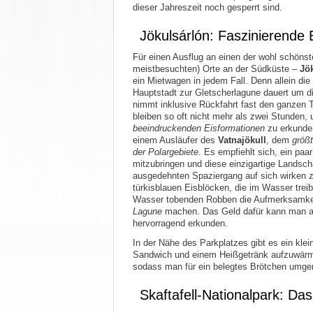
dieser Jahreszeit noch gesperrt sind.
Jökulsárlón: Faszinierende 
Für einen Ausflug an einen der wohl schönst
meistbesuchten) Orte an der Südküste –
Jö
ein Mietwagen in jedem Fall. Denn allein die
Hauptstadt zur Gletscherlagune dauert um d
nimmt inklusive Rückfahrt fast den ganzen T
bleiben so oft nicht mehr als zwei Stunden
beeindruckenden Eisformationen
zu erkunde
einem Ausläufer des
Vatnajökull
, dem
größ
der Polargebiete
. Es empfiehlt sich, ein paa
mitzubringen und diese einzigartige Landsch
ausgedehnten Spaziergang auf sich wirken 
türkisblauen Eisblöcken, die im Wasser treib
Wasser tobenden Robben die Aufmerksamkeit
Lagune
machen. Das Geld dafür kann man all
hervorragend erkunden.
In der Nähe des Parkplatzes gibt es ein kle
Sandwich und einem Heißgetränk aufzuwärme
sodass man für ein belegtes Brötchen umger
Skaftafell-Nationalpark: D