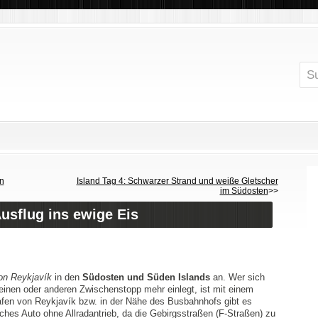
en
Island Tag 4: Schwarzer Strand und weiße Gletscher
im Südosten
>>
Ausflug ins ewige Eis
on Reykjavík
in den
Südosten und Süden Islands
an. Wer sich
en einen oder anderen Zwischenstopp mehr einlegt, ist mit einem
fen von Reykjavík bzw. in der Nähe des Busbahnhofs gibt es
faches Auto ohne Allradantrieb, da die Gebirgsstraßen (F-Straßen) zu