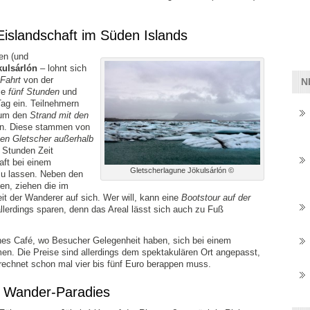
Eislandschaft im Süden Islands
en (und
kulsárlón
– lohnt sich
Fahrt
von der
N
ie
fünf Stunden
und
ag ein. Teilnehmern
, um den
Strand mit den
n. Diese stammen von
ten Gletscher außerhalb
r Stunden Zeit
aft bei einem
Gletscherlagune Jökulsárlón ©
zu lassen. Neben den
en, ziehen die im
 der Wanderer auf sich. Wer will, kann eine
Bootstour auf der
erdings sparen, denn das Areal lässt sich auch zu Fuß
ines Café, wo Besucher Gelegenheit haben, sich bei einem
n. Die Preise sind allerdings dem spektakulären Ort angepasst,
echnet schon mal vier bis fünf Euro berappen muss.
as Wander-Paradies