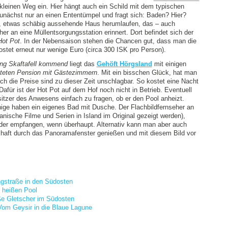
 kleinen Weg ein. Hier hängt auch ein Schild mit dem typischen
unächst nur an einen Ententümpel und fragt sich: Baden? Hier?
, etwas schäbig aussehende Haus herumlaufen, das – auch
r an eine Müllentsorgungsstation erinnert. Dort befindet sich der
Hot Pot
. In der Nebensaison stehen die Chancen gut, dass man die
 kostet erneut nur wenige Euro (circa 300 ISK pro Person).
ung Skaftafell kommend
liegt das
Gehöft Hörgsland
mit einigen
chteten Pension mit Gästezimmern
. Mit ein bisschen Glück, hat man
Auch die Preise sind zu dieser Zeit unschlagbar. So kostet eine Nacht
für ist der Hot Pot auf dem Hof noch nicht in Betrieb. Eventuell
sitzer des Anwesens einfach zu fragen, ob er den Pool anheizt.
nige haben ein eigenes Bad mit Dusche. Der Flachbildfernseher an
nische Filme und Serien in Island im Original gezeigt werden),
Sender empfangen, wenn überhaupt. Alternativ kann man aber auch
chaft durch das Panoramafenster genießen und mit diesem Bild vor
ngstraße in den Südosten
n heißen Pool
ße Gletscher im Südosten
Vom Geysir in die Blaue Lagune