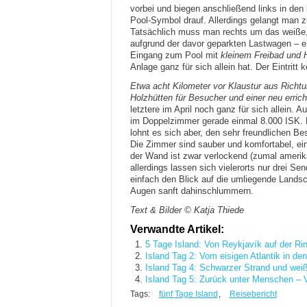
vorbei und biegen anschließend links in den
Pool-Symbol drauf. Allerdings gelangt man z
Tatsächlich muss man rechts um das weiße
aufgrund der davor geparkten Lastwagen – ehe
Eingang zum Pool mit
kleinem Freibad und 
Anlage ganz für sich allein hat. Der Eintritt
Etwa acht Kilometer vor Klaustur aus Richt
Holzhütten für Besucher und einer neu erri
letztere im April noch ganz für sich allein. 
im Doppelzimmer gerade einmal 8.000 ISK. Da
lohnt es sich aber, den sehr freundlichen Be
Die Zimmer sind sauber und komfortabel, ei
der Wand ist zwar verlockend (zumal amerika
allerdings lassen sich vielerorts nur drei 
einfach den Blick auf die umliegende Lands
Augen sanft dahinschlummern.
Text & Bilder © Katja Thiede
Verwandte Artikel:
5 Tage Island: Von Reykjavík auf der Ri
Island Tag 2: Vom eisigen Atlantik in de
Island Tag 4: Schwarzer Strand und wei
Island Tag 5: Zurück unter Menschen – 
Tags:
fünf Tage Island
,
Reisebericht