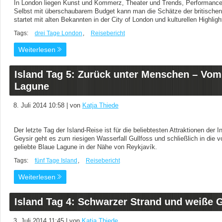
In London liegen Kunst und Kommerz, Theater und Trends, Performances
Selbst mit überschaubarem Budget kann man die Schätze der britischen
startet mit alten Bekannten in der City of London und kulturellen Highligh
Tags:
drei Tage London
,
Reisebericht
Weiterlesen
Island Tag 5: Zurück unter Menschen – Vom 
Lagune
8. Juli 2014 10:58 | von
Katja Thiede
Der letzte Tag der Island-Reise ist für die beliebtesten Attraktionen der
Geysir geht es zum riesigen Wasserfall Gullfoss und schließlich in die
geliebte Blaue Lagune in der Nähe von Reykjavík.
Tags:
fünf Tage Island
,
Reisebericht
Weiterlesen
Island Tag 4: Schwarzer Strand und weiße 
3. Juli 2014 11:45 | von
Katja Thiede