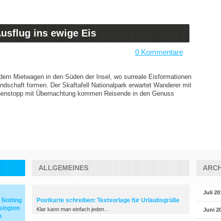
Ausflug ins ewige Eis
0 Kommentare
 dem Mietwagen in den Süden der Insel, wo surreale Eisformationen
ndschaft formen. Der Skaftafell Nationalpark erwartet Wanderer mit
chenstopp mit Übernachtung kommen Reisende in den Genuss
ALLGEMEINES
ARCH
Juli 20
 Notting
Postkarte schreiben: Textvorlage für Urlaubsgrüße
sington
Klar kann man einfach jeden…
Juni 2
n