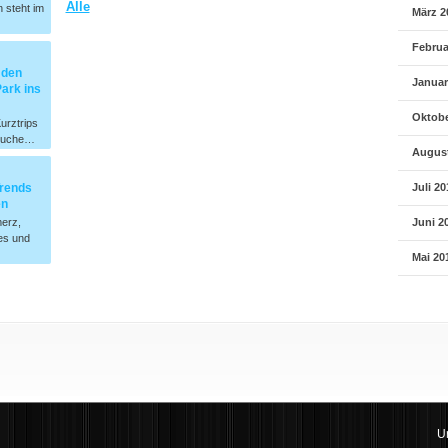
Alle
n steht im
März 2
Februa
mden
Januar
ark ins
Oktobe
urztrips
zsuche…
August
Trends
Juli 20
en
erz,
Juni 2
es und
Mai 20
U